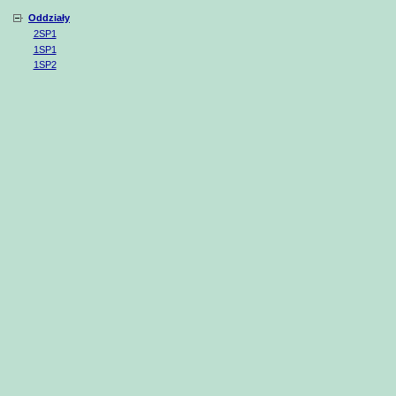
Oddziały
2SP1
1SP1
1SP2