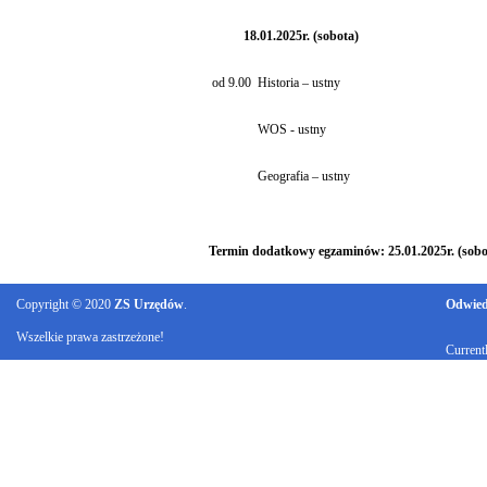
18.01.2025r. (sobota)
od 9.00
Historia – ustny
WOS - ustny
Geografia – ustny
Termin dodatkowy egzaminów: 25.01.2025r. (sobot
Copyright © 2020
ZS Urzędów
.
Odwiedz
Wszelkie prawa zastrzeżone!
Current
Ku