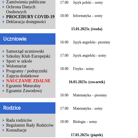
Zamówienia publiczne
17.00
Język polski – ustny
Ochrona Danych
Osobowych
18.00
Informatyka – ustny
PROCEDURY COVID-19
Deklaracja dostępności
15.01.2025r. (środa)
Uczniowie
16.00
Język angielski– pisemny
Samorząd uczniowski
17.00
Język angielski - ustny
Szkolny Klub Europejski
Sport w szkole
Wolontariat
18.00
Fizyka - ustny
Programy / podręczniki
Zajęcia dodatkowe
NAUCZANIE ZDALNE
16.01.2025r. (czwartek)
Egzamin Maturalny
Egzamin Zawodowy
16.00
Matematyka – pisemny
Rodzice
17.00
Matematyka – ustny
Rada rodziców
18.00
Biologia – ustny
Regulamin Rady Rodziców
Konsultacje
17.01.2025r. (piątek)