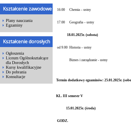
Kształcenie zawodowe
16.00
Chemia – ustny
Plany nauczania
17.00
Geografia – ustny
Egzaminy
18.01.2025r. (sobota)
Kształcenie dorosłych
od 9.00
Historia – ustny
Ogłoszenia
Liceum Ogólnokształcące
Biznes i zarządzanie - ustny
dla Dorosłych
Kursy kwalifikacyjne
Do pobrania
Konsultacje
Termin dodatkowy egzaminów: 25.01.2025r. (sobot
KL. III semestr V
15.01.2025r. (środa)
GODZ.