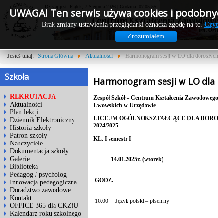
Dzisiaj jest: Piątek, 7 Sierpnia 2026 | Godzina: 07:05:55
UWAGA! Ten serwis używa cookies i podobnyc
Brak zmiany ustawienia przeglądarki oznacza zgodę na to.
Czyt
Zrozumiałem
Jesteś tutaj:
Strona Główna
Aktualności
Harmonogram sesji w LO dla dorosłych
Szkoła
Harmonogram sesji w LO dla 
REKRUTACJA
Zespół Szkół – Centrum Kształcenia Zawodowego 
Aktualności
Lwowskich w Urzędowie
Plan lekcji
LICEUM OGÓLNOKSZTAŁCĄCE DLA DOROS
Dziennik Elektroniczny
2024/2025
Historia szkoły
Patron szkoły
KL. I semestr I
Nauczyciele
Dokumentacja szkoły
Galerie
14.01.2025r. (wtorek)
Biblioteka
Pedagog / psycholog
GODZ.
Innowacja pedagogiczna
Doradztwo zawodowe
Kontakt
16.00
Język polski – pisemny
OFFICE 365 dla CKZiU
Kalendarz roku szkolnego