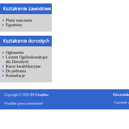
Kształcenie zawodowe
Plany nauczania
Egzaminy
Kształcenie dorosłych
Ogłoszenia
Liceum Ogólnokształcące
dla Dorosłych
Kursy kwalifikacyjne
Do pobrania
Konsultacje
Copyright © 2020
ZS Urzędów
.
Odwiedziło 
Currently 
Wszelkie prawa zastrzeżone!
Ku