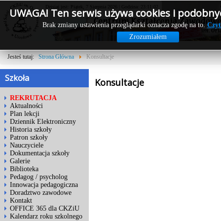
Dzisiaj jest: Piątek, 7 Sierpnia 2026 | Godzina: 23:11:02
UWAGA! Ten serwis używa cookies i podobnyc
Brak zmiany ustawienia przeglądarki oznacza zgodę na to.
Czyt
Zrozumiałem
Jesteś tutaj:
Strona Główna
Konsultacje
Szkoła
Konsultacje
REKRUTACJA
Aktualności
Plan lekcji
Dziennik Elektroniczny
Historia szkoły
Patron szkoły
Nauczyciele
Dokumentacja szkoły
Galerie
Biblioteka
Pedagog / psycholog
Innowacja pedagogiczna
Doradztwo zawodowe
Kontakt
OFFICE 365 dla CKZiU
Kalendarz roku szkolnego