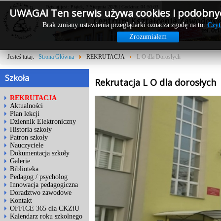
Dzisiaj jest: Piątek, 7 Sierpnia 2026 | Godzina: 04:50:04
UWAGA! Ten serwis używa cookies i podobnyc
Brak zmiany ustawienia przeglądarki oznacza zgodę na to.
Czyt
Zrozumiałem
Jesteś tutaj:
Strona Główna
REKRUTACJA
L O dla Dorosłych
Szkoła
Rekrutacja L O dla dorosłych
REKRUTACJA
Aktualności
Plan lekcji
Dziennik Elektroniczny
Historia szkoły
Patron szkoły
Nauczyciele
Dokumentacja szkoły
Galerie
Biblioteka
Pedagog / psycholog
Innowacja pedagogiczna
Doradztwo zawodowe
Kontakt
OFFICE 365 dla CKZiU
Kalendarz roku szkolnego