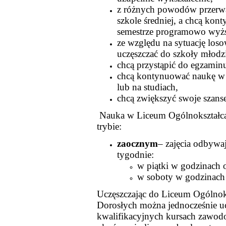
z różnych powodów przerwa
szkole średniej, a chcą ko
semestrze programowo wyż
ze względu na sytuację los
uczęszczać do szkoły młodz
chcą przystąpić do egzamin
chcą kontynuować naukę w s
lub na studiach,
chcą zwiększyć swoje szanse
Nauka w Liceum Ogólnokształc
trybie:
zaocznym
– zajęcia odbywaj
tygodnie:
w piątki w godzinach 
w soboty w godzinach
Uczęszczając do Liceum Ogólnok
Dorosłych można jednocześnie u
kwalifikacyjnych kursach zawo