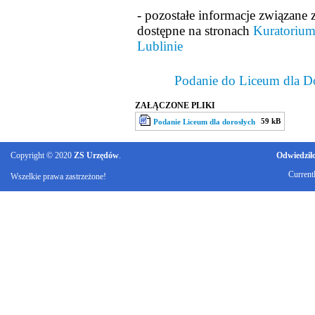
- pozostałe informacje związane z
dostępne na stronach
Kuratorium
Lublinie
Podanie do Liceum dla D
ZAŁĄCZONE PLIKI
59 kB
Podanie Liceum dla dorosłych
Copyright © 2020
ZS Urzędów
.
Odwiedziło 
Current
Wszelkie prawa zastrzeżone!
Ku