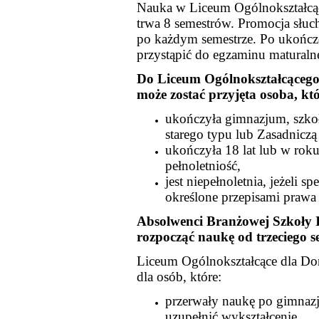
Nauka w Liceum Ogólnokształcą
trwa 8 semestrów. Promocja słuc
po każdym semestrze. Po ukończ
przystąpić do egzaminu maturaln
Do Liceum Ogólnokształcącego
może zostać przyjęta osoba, kt
ukończyła gimnazjum, szk
starego typu lub Zasadnic
ukończyła 18 lat lub w roku
pełnoletniość,
jest niepełnoletnia, jeżeli s
określone przepisami prawa
Absolwenci Branżowej Szkoły 
rozpocząć naukę od trzeciego se
Liceum Ogólnokształcące dla Dor
dla osób, które:
przerwały naukę po gimnazj
uzupełnić wykształcenie,