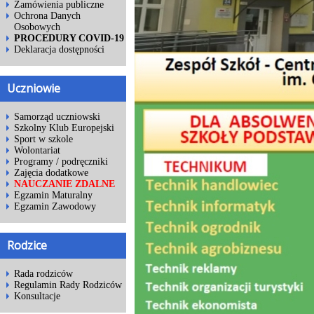
Zamówienia publiczne
Ochrona Danych
Osobowych
PROCEDURY COVID-19
Deklaracja dostępności
Uczniowie
Samorząd uczniowski
Szkolny Klub Europejski
Sport w szkole
Wolontariat
Programy / podręczniki
Zajęcia dodatkowe
NAUCZANIE ZDALNE
Egzamin Maturalny
Egzamin Zawodowy
Rodzice
Rada rodziców
Regulamin Rady Rodziców
Konsultacje