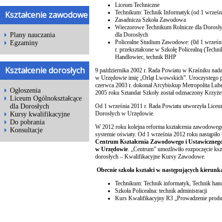
Liceum Techniczne
Technikum: Technik Informatyk (od 1 wrześni
Kształcenie zawodowe
Zasadnicza Szkoła Zawodowa
Wieczorowe Technikum Rolnicze dla Dorosły
dla Dorosłych
Plany nauczania
Policealne Studium Zawodowe: (0d 1 wrześni
Egzaminy
r. przekształcone w Szkołę Policealną (Techn
Handlowiec, technik BHP
Kształcenie dorosłych
9 października 2002 r. Rada Powiatu w Kraśniku nad
w Urzędowie imię „Orląt Lwowskich”. Uroczystego p
czerwca 2003 r. dokonał Arcybiskup Metropolita Lube
Ogłoszenia
2005 roku Sztandar Szkoły został odznaczony Krzy
Liceum Ogólnokształcące
Od 1 września 2011 r. Rada Powiatu utworzyła Liceu
dla Dorosłych
Dorosłych w Urzędowie.
Kursy kwalifikacyjne
Do pobrania
W 2012 roku kolejna reforma kształcenia zawodoweg
Konsultacje
systemie oświaty. Od 1 września 2012 roku nastąpiło
Centrum Kształcenia Zawodowego i Ustawicznego
w Urzędowie
. „Centrum” umożliwiło rozpoczęcie ksz
dorosłych – Kwalifikacyjne Kursy Zawodowe.
Obecnie szkoła kształci w następujących kierunka
Technikum: Technik informatyk, Technik han
Szkoła Policealna: technik administracji
Kurs Kwalifikacyjny R3 „Prowadzenie produk