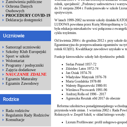
Zamówienia publiczne
rolnik, specjalność: „Podstawy sadownictwa i warzyw
Ochrona Danych
do 31 sierpnia 2004 r. Funkcjonowało w szkole Liceum
Osobowych
spożywczym.
PROCEDURY COVID-19
Deklaracja dostępności
W latach 1999-2002 na terenie szkoły działała
LUDOWA powołana przez Kurię Metropolitarną w Lu
była edukacja mieszkańców wsi połączona z ewangeliz
cyklu trzyletnim.
Uczniowie
Od kwietnia 2004 r. do grudnia 2012 r. przy szkole 
Egzaminacyjna do przeprowadzania egzaminów na tyt
Samorząd uczniowski
rolnik 613(01). Kwalifikacje zawodowe uzyskało w t
Szkolny Klub Europejski
Sport w szkole
Funkcje kierowników szkoły lub dyrektorów pełnili:
Wolontariat
Stefan Peimel 1957-72
Programy / podręczniki
Zdzisław Latos 1972-74
Zajęcia dodatkowe
Jan Osiak 1974-76
NAUCZANIE ZDALNE
Władysław Matysiak 1976-78
Egzamin Maturalny
Maria Gozdalska 1978-80
Egzamin Zawodowy
Walenty Biguszewski 1980-91
Wiesława Piwowarek 1991-96
Andrzej Rolla od 1996 - 2017
Rodzice
Agnieszka Resztak o0d 2017 do obecnie
Reforma szkolnictwa ponadgimnazjalnego wchodząca
przyniosła wiele zmian. 1 września 2002 r. Rada Powi
Rada rodziców
Rolniczych w Zespół Szkół, w skład którego weszły:
Regulamin Rady Rodziców
Konsultacje
Liceum Profilowane: profil usługowo-gospoda