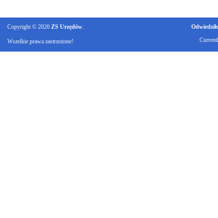
Copyright © 2020
ZS Urzędów
.
Odwiedziło 
Current
Wszelkie prawa zastrzeżone!
Ku