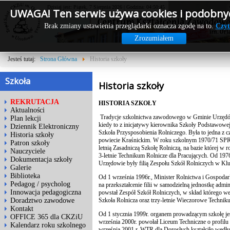
Dzisiaj jest: Piątek, 7 Sierpnia 2026 | Godzina: 04:50:45
UWAGA! Ten serwis używa cookies i podobnyc
Brak zmiany ustawienia przeglądarki oznacza zgodę na to.
Czyt
Zrozumiałem
Jesteś tutaj:
Strona Główna
Historia szkoły
Szkoła
Historia szkoły
REKRUTACJA
HISTORIA SZKOŁY
Aktualności
Tradycje szkolnictwa zawodowego w Gminie Urzędów
Plan lekcji
kiedy to z inicjatywy kierownika Szkoły Podstawowej
Dziennik Elektroniczny
Szkoła Przysposobienia Rolniczego. Była to jedna z c
Historia szkoły
powiecie Kraśnickim. W roku szkolnym 1970/71 SPR 
Patron szkoły
letnią Zasadniczą Szkołę Rolniczą, na bazie której w
Nauczyciele
3-letnie Technikum Rolnicze dla Pracujących. Od 1976
Dokumentacja szkoły
Urzędowie były filią Zespołu Szkół Rolniczych w Kl
Galerie
Biblioteka
Od 1 września 1996r., Minister Rolnictwa i Gospoda
Pedagog / psycholog
na przekształcenie filii w samodzielną jednostkę admin
Innowacja pedagogiczna
powstał Zespół Szkół Rolniczych, w skład którego wes
Szkoła Rolnicza oraz trzy-letnie Wieczorowe Technik
Doradztwo zawodowe
Kontakt
Od 1 stycznia 1999r. organem prowadzącym szkołę jes
OFFICE 365 dla CKZiU
września 2000r. powołał Liceum Techniczne o profil
Kalendarz roku szkolnego
września 2001 r. WTR dla Dorosłych kształciło wedłu