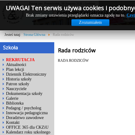
Dzisiaj jest: Poniedziałek, 10 Sierpnia 2026 | Godzina:
UWAGA! Ten serwis używa cookies i podobnyc
09:57:00
Brak zmiany ustawienia przeglądarki oznacza zgodę na to.
Czyt
Zrozumiałem
Jesteś tutaj:
Strona Główna
Rada rodziców
Szkoła
Rada rodziców
REKRUTACJA
RADA RODZICÓW
Aktualności
Plan lekcji
Dziennik Elektroniczny
Historia szkoły
Patron szkoły
Nauczyciele
Dokumentacja szkoły
Galerie
Biblioteka
Pedagog / psycholog
Innowacja pedagogiczna
Doradztwo zawodowe
Kontakt
OFFICE 365 dla CKZiU
Kalendarz roku szkolnego