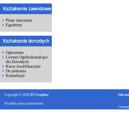
Kształcenie zawodowe
Plany nauczania
Egzaminy
Kształcenie dorosłych
Ogłoszenia
Liceum Ogólnokształcące
dla Dorosłych
Kursy kwalifikacyjne
Do pobrania
Konsultacje
Copyright © 2020
ZS Urzędów
.
Odwiedz
Wszelkie prawa zastrzeżone!
Current
Ku