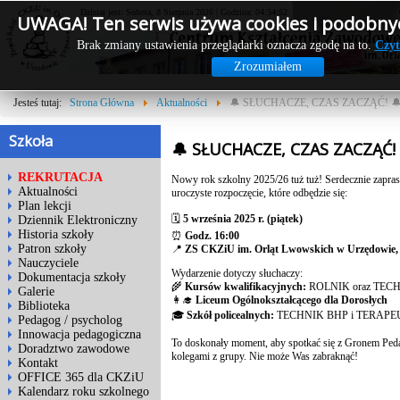
Dzisiaj jest: Sobota, 8 Sierpnia 2026 | Godzina: 04:34:52
UWAGA! Ten serwis używa cookies i podobnyc
Brak zmiany ustawienia przeglądarki oznacza zgodę na to.
Czyt
Zrozumiałem
Jesteś tutaj:
Strona Główna
Aktualności
🔔 SŁUCHACZE, CZAS ZACZĄĆ! 
Szkoła
🔔 SŁUCHACZE, CZAS ZACZĄĆ! 
REKRUTACJA
Nowy rok szkolny 2025/26 tuż tuż! Serdecznie zapra
Aktualności
uroczyste rozpoczęcie, które odbędzie się:
Plan lekcji
🗓
5 września 2025 r. (piątek)
Dziennik Elektroniczny
Historia szkoły
⏰
Godz. 16:00
Patron szkoły
📍
ZS CKZiU im. Orląt Lwowskich w Urzędowie,
Nauczyciele
Wydarzenie dotyczy słuchaczy:
Dokumentacja szkoły
🌾
Kursów kwalifikacyjnych:
ROLNIK oraz TEC
Galerie
👩‍🎓
Liceum Ogólnokształcącego dla Dorosłych
Biblioteka
🎓
Szkół policealnych:
TECHNIK BHP i TERAPE
Pedagog / psycholog
Innowacja pedagogiczna
To doskonały moment, aby spotkać się z Gronem Ped
Doradztwo zawodowe
kolegami z grupy. Nie może Was zabraknąć!
Kontakt
OFFICE 365 dla CKZiU
Kalendarz roku szkolnego