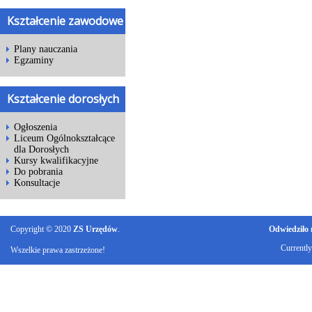
Kształcenie zawodowe
Plany nauczania
Egzaminy
Kształcenie dorosłych
Ogłoszenia
Liceum Ogólnokształcące
dla Dorosłych
Kursy kwalifikacyjne
Do pobrania
Konsultacje
Copyright © 2020
ZS Urzędów
.
Odwiedziło n
Currentl
Wszelkie prawa zastrzeżone!
Ku