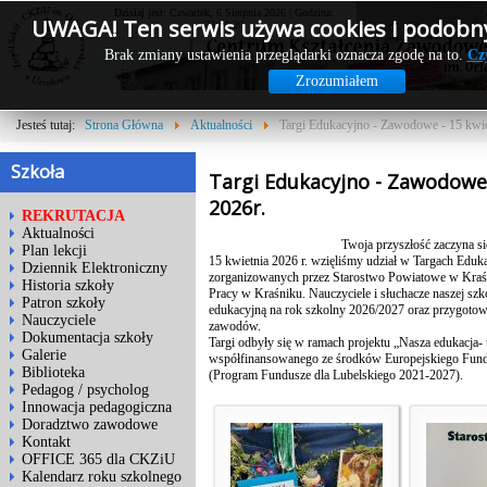
Dzisiaj jest: Czwartek, 6 Sierpnia 2026 | Godzina:
UWAGA! Ten serwis używa cookies i podobny
23:48:20
Brak zmiany ustawienia przeglądarki oznacza zgodę na to.
Cz
Zrozumiałem
Jesteś tutaj:
Strona Główna
Aktualności
Targi Edukacyjno - Zawodowe - 15 kwie
Szkoła
Targi Edukacyjno - Zawodowe 
2026r.
REKRUTACJA
Aktualności
Twoja przyszłość zaczyna się
Plan lekcji
15 kwietnia 2026 r. wzięliśmy udział w Targach Ed
Dziennik Elektroniczny
zorganizowanych przez Starostwo Powiatowe w Kraś
Historia szkoły
Pracy w Kraśniku. Nauczyciele i słuchacze naszej szk
Patron szkoły
edukacyjną na rok szkolny 2026/2027 oraz przygotowa
Nauczyciele
zawodów.
Dokumentacja szkoły
Targi odbyły się w ramach projektu „Nasza edukacja- 
Galerie
współfinansowanego ze środków Europejskiego Fund
Biblioteka
(Program Fundusze dla Lubelskiego 2021-2027).
Pedagog / psycholog
Innowacja pedagogiczna
Doradztwo zawodowe
Kontakt
OFFICE 365 dla CKZiU
Kalendarz roku szkolnego