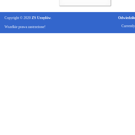
Copyright © 2020
ZS Urzędów
.
Odwiedziło 
Currentl
Wszelkie prawa zastrzeżone!
Ku