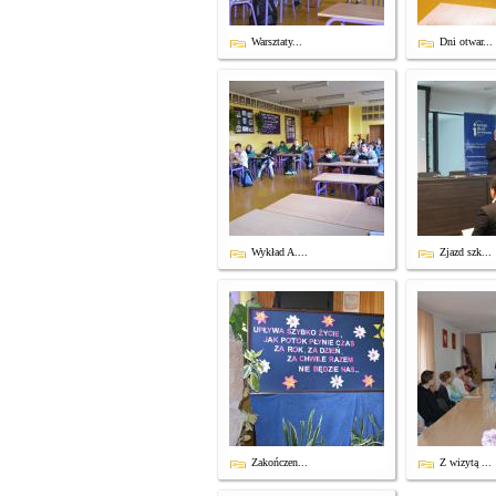
Warsztaty...
Dni otwar...
Wykład A....
Zjazd szk...
Zakończen...
Z wizytą ...