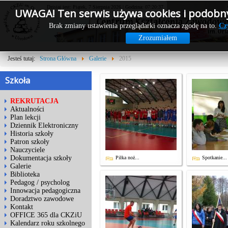
Dzisiaj jest: Piątek, 7 Sierpnia 2026 | Godzina: 07:20:37
UWAGA! Ten serwis używa cookies i podobny
Brak zmiany ustawienia przeglądarki oznacza zgodę na to.
Cz
Zrozumiałem
Jesteś tutaj:
Strona Główna
Galerie
2015
Szkoła
REKRUTACJA
Aktualności
Plan lekcji
Dziennik Elektroniczny
Historia szkoły
Patron szkoły
Nauczyciele
Dokumentacja szkoły
Piłka noż...
Spotkanie...
Galerie
Biblioteka
Pedagog / psycholog
Innowacja pedagogiczna
Doradztwo zawodowe
Kontakt
OFFICE 365 dla CKZiU
Kalendarz roku szkolnego