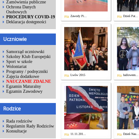
Zamówienia publiczne
Ochrona Danych
Osobowych
Zawody Pi...
Dzień Pat...
PROCEDURY COVID-19
Deklaracja dostępności
Uczniowie
Samorząd uczniowski
Szkolny Klub Europejski
Sport w szkole
Wolontariat
Programy / podręczniki
Lwów 2015
halloween...
Zajęcia dodatkowe
NAUCZANIE ZDALNE
Egzamin Maturalny
Egzamin Zawodowy
Rodzice
Rada rodziców
Regulamin Rady Rodziców
Konsultacje
11.11.201...
Dzień Nau...