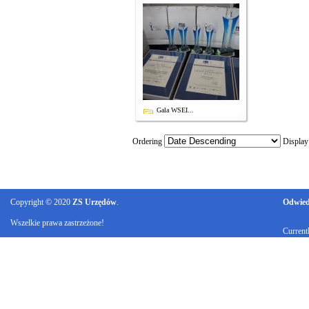
Gala WSEI...
Ordering
Displa
Copyright © 2020
ZS Urzędów
.
Odwiedz
Wszelkie prawa zastrzeżone!
Current
Ku