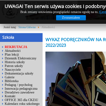
Dzisiaj jest: Niedziela, 9 Sierpnia 2026 | Godzina:
UWAGA! Ten serwis używa cookies i podobnyc
03:41:06
Brak zmiany ustawienia przeglądarki oznacza zgodę na to.
Czyt
Zrozumiałem
Jesteś tutaj:
Strona Główna
Aktualności
Szkoła
WYKAZ PODRĘCZNIKÓW NA R
2022/2023
REKRUTACJA
Aktualności
Plan lekcji
Dziennik Elektroniczny
Historia szkoły
Patron szkoły
Nauczyciele
Dokumentacja szkoły
Galerie
Biblioteka
Pedagog / psycholog
Innowacja pedagogiczna
Doradztwo zawodowe
Kontakt
OFFICE 365 dla CKZiU
Kalendarz roku szkolnego