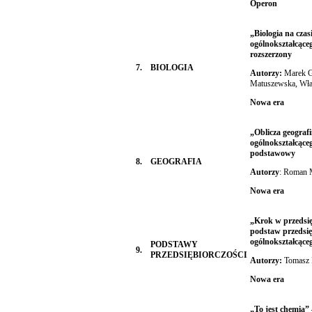
Operon
„Biologia na czas
ogólnokształcące
rozszerzony
7.
BIOLOGIA
Autorzy:
Marek Gu
Matuszewska, Wł
Nowa era
„Oblicza geografi
ogólnokształcące
podstawowy
8.
GEOGRAFIA
Autorzy
: Roman 
Nowa era
„Krok w przedsię
podstaw przedsię
ogólnokształcące
PODSTAWY
9.
PRZEDSIĘBIORCZOŚCI
Autorzy:
Tomasz 
Nowa era
„To jest chemia” 