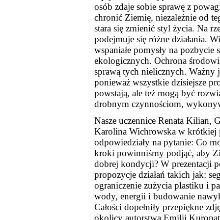
osób zdaje sobie sprawę z powagi
chronić Ziemię, niezależnie od teg
stara się zmienić styl życia. Na r
podejmuje się różne działania. W
wspaniałe pomysły na pozbycie 
ekologicznych. Ochrona środowisk
sprawą tych nielicznych. Ważny j
ponieważ wszystkie dzisiejsze p
powstają, ale też mogą być rozwi
drobnym czynnościom, wykonyw
Nasze uczennice Renata Kilian, G
Karolina Wichrowska w krótkiej p
odpowiedziały na pytanie: Co mo
kroki powinniśmy podjąć, aby Z
dobrej kondycji? W prezentacji p
propozycje działań takich jak: se
ograniczenie zużycia plastiku i p
wody, energii i budowanie nawy
Całości dopełniły przepiękne zdję
okolicy autorstwa Emilii Kurop