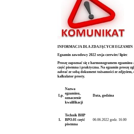
INFORMACJA DLA ZDAJĄCYCH EGZAMI
Egzamin zawodowy 2022 sesja czerwiec/ lipiec
Proszę zapoznać się z harmonogramem egzaminu z
część pisemna i praktyczna. Na egzamin proszę zgł
zabrać ze sobą dokument tożsamości ze zdjęciem, d
kalkulator prosty.
Nazwa
egzaminu,
Lp.
Data, godzina
oznaczenie
kwalifikacji
Technik BHP
1.
BPO.01 część
06.06.2022 godz. 16.00
pisemna