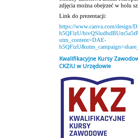
zdjęcia można obejrzeć w holu sz
Link do prezentacji:
https://www.canva.com/design/
h5QFizU/bivQSludhdBUm5a5tP
utm_content=DAE-
h5QFizU&utm_campaign=share_
Kwalifikacyjne Kursy Zawodo
CKZiU w Urzędowie