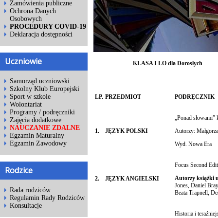
Zamówienia publiczne
Ochrona Danych
Osobowych
PROCEDURY COVID-19
Deklaracja dostępności
Uczniowie
KLASA I LO dla Dorosłych
Samorząd uczniowski
Szkolny Klub Europejski
Sport w szkole
LP.
PRZEDMIOT
PODRĘCZNIK
Wolontariat
Programy / podręczniki
„Ponad słowami” kl
Zajęcia dodatkowe
NAUCZANIE ZDALNE
1.
JĘZYK POLSKI
Autorzy: Małgorzat
Egzamin Maturalny
Egzamin Zawodowy
Wyd. Nowa Era
Focus Second Edit
Rodzice
Autorzy książki 
2.
JĘZYK ANGIELSKI
Jones, Daniel Bra
Rada rodziców
Beata Trapnell, De
Regulamin Rady Rodziców
Konsultacje
Historia i teraźnie