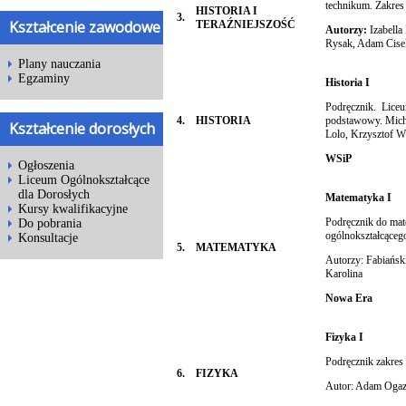
technikum. Zakre
HISTORIA I
3.
Kształcenie zawodowe
TERAŹNIEJSZOŚĆ
Autorzy:
Izabella
Rysak, Adam Cisek
Plany nauczania
Egzaminy
Historia I
Podręcznik. Liceu
4.
HISTORIA
podstawowy. Mich
Kształcenie dorosłych
Lolo, Krzysztof W
WSiP
Ogłoszenia
Liceum Ogólnokształcące
dla Dorosłych
Matematyka I
Kursy kwalifikacyjne
Podręcznik do mat
Do pobrania
ogólnokształcące
Konsultacje
5.
MATEMATYKA
Autorzy: Fabiańsk
Karolina
Nowa Era
Fizyka I
Podręcznik zakre
6.
FIZYKA
Autor: Adam Oga