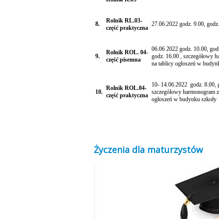
Rolnik RL.03-
8.
27.06.2022 godz. 9.00, godz
część praktyczna
06.06 2022 godz. 10.00, godz
Rolnik ROL. 04-
9.
godz. 16.00 , szczegółowy h
część pisemna
na tablicy ogłoszeń w budyn
10- 14.06.2022 godz. 8.00, 
Rolnik ROL.04-
10.
szczegółowy harmonogram zna
część praktyczna
ogłoszeń w budynku szkoły
Dyr
Życzenia dla maturzystów